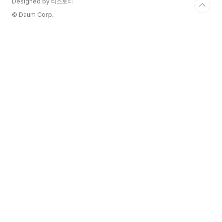
Designed by 티스토리
© Daum Corp.